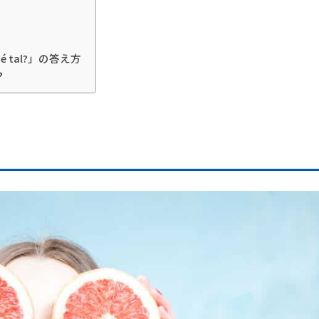
é tal?」の答え方
？