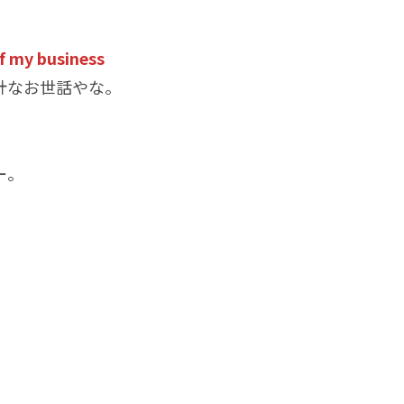
 of my business
計なお世話やな。
ー。
。